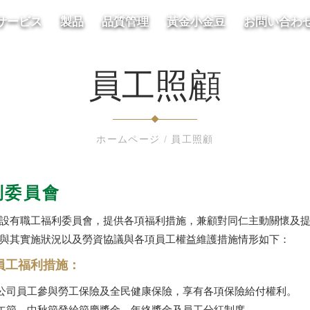
サービス
製品
品質管理
黃金小金豆
お問い合わ
員工照顧
ホームページ
/
員工照顧
利委員會
設有職工福利委員會，提供各項福利措施，兼顧對同仁主動關懷及
與其實施狀況以及勞資協議與各項員工權益維護措施情形如下：
員工福利措施：
本公司員工參與勞工保險及全民健康保險，享有各項保險給付權利。
端午節、中秋節發給節慶獎金、年終獎金及員工分紅制度。