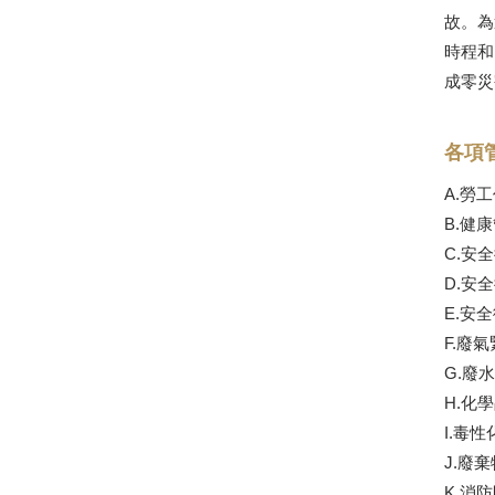
故。為
時程和
成零災
各項
A.勞
B.健
C.安
D.安
E.安
F.廢
G.廢
H.化
I.毒
J.廢
K.消