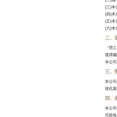
(三)
(四)
(五)
(六)
二、
「勞工
選擇繼
本公司
三、
本公司
彼此凝
四、
本公司
司除每