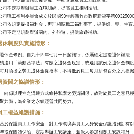
本公司不定期舉辦員工在職訓練，提高員工相關技能。
本公司職工福利委員會成立於民國93年經新竹市政府新福字第0932500
本公司依規定提撥福利金，辦理相關職工福利事宜，提供婚、喪、生
本公司不定期規劃舉辦國內、外旅遊，提供旅遊補助。
退休制度與實施情形：
退休金條例」自九十四年七月一日起施行，係屬確定提撥退休辦法
續適用「勞動基準法」有關之退休金規定，或適用該例之退休金制
每月負擔之勞工退休金提撥率，不得低於員工每月薪資百分之六提
勞資間之協議情形：
一向係以理性之溝通方式維持和諧之勞資關係，故對於員工之意見
聚共識，為企業之永續經營共同努力。
員工權益維護措施：
基於保護員工工作安全，對工作環境與員工人身安全保護措施訂有以
年投保團體保險、定期舉辦工安講座，並派人參加相關工安課程外