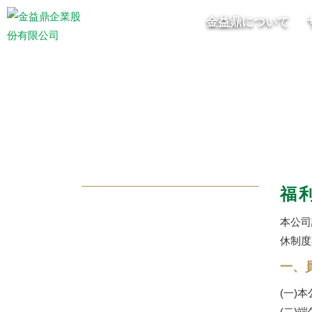
金益鼎について
福
本公司
休制度
一、
(一)
(二)