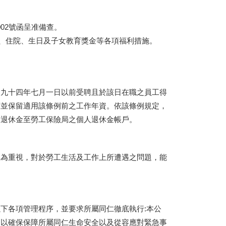
002號函呈准備查。
育、住院、生日及子女教育獎金等各項福利措施。
，九十四年七月一日以前受聘且於該日在職之員工得
度並保留適用該條例前之工作年資。依該條例規定，
撥退休金至勞工保險局之個人退休金帳戶。
極為重視，對於勞工生活及工作上所遭遇之問題，能
下各項管理程序，並要求所屬同仁徹底執行:本公
，以確保保障所屬同仁生命安全以及從容應對緊急事