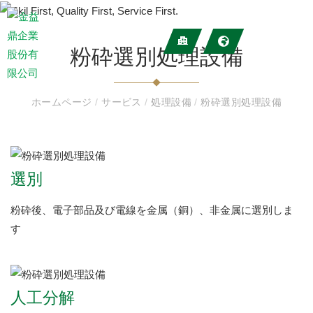
粉砕選別処理設備
ホームページ
/
サービス
/
処理設備
/
粉砕選別処理設備
選別
粉砕後、電子部品及び電線を金属（銅）、非金属に選別しま
す
人工分解