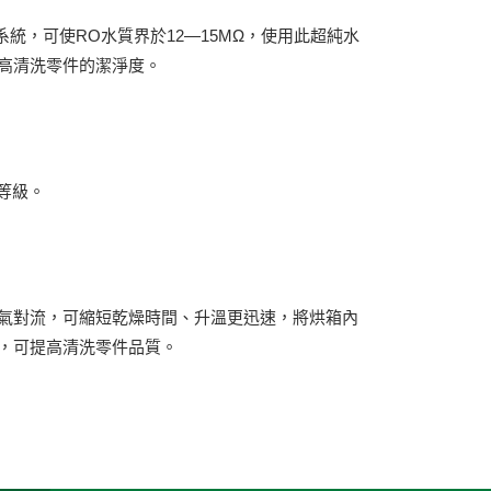
系統，可使RO水質界於12—15MΩ，使用此超純水
高清洗零件的潔淨度。
0等級。
氣對流，可縮短乾燥時間、升溫更迅速，將烘箱內
出烘箱外，可提高清洗零件品質。