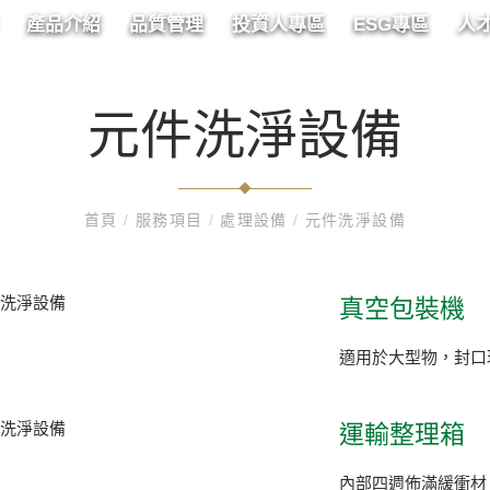
產品介紹
品質管理
投資人專區
ESG專區
人
元件洗淨設備
首頁
/
服務項目
/
處理設備
/
元件洗淨設備
真空包裝機
適用於大型物，封口現特
運輸整理箱
內部四週佈滿緩衝材，