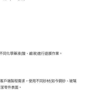
不同化學藥液(酸、鹼液)進行退膜作業。
性與客戶端製程需求，使用不同砂材(如今鋼砂、玻璃
清潔零件表面。
室