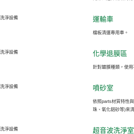
運輸車
檔板清運專用車。
化學退膜區
針對鍍膜種類，使用
噴砂室
依照parts材質特
珠、氧化鋁砂等)來
超音波洗淨