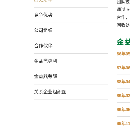
团队技
通过I
竞争优势
合作，
回收处
公司组织
金
合作伙伴
86年0
金益鼎專利
87年0
金益鼎荣耀
88年0
关系企业组织图
89年0
89年0
89年1