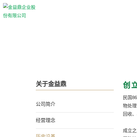
关于金益鼎
创
民国8
公司简介
物处理
回收、
经营理念
成立之
历史沿革