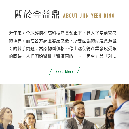
關於金益鼎
ABOUT JIIN YEEH DING
近年來，全球經濟在高科技產業領軍下，進入了空前繁盛
的境界，而在各方高度發展之後，所要面臨的就是資源匱
乏的棘手問題，當原物料價格不停上漲使得產業發展受限
的同時，人們開始驚覺「資源回收」、「再生」與「利
用」的重要性。有鑑於此，金益鼎不僅妥善地為您處理電
Read More
子廢棄物的惱人問題，也為您的產品創造出新的價值與利
潤，並肩負起環境保護的重責大任。金益鼎以最誠摯的
心，期盼與您結盟為友，一路上相輔相成，攜手共創「綠
色科技產業」的新願景。