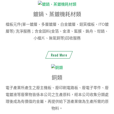
鍍鍋、蒸鍍機耗材類
檔板元件(單一鍍層、多層鍍層、白金鍍層、鋁質檔板、ITO鍍
層等) 洗淨服務；含金固料(金箔、金渣、藍膜、鎢舟、坩鍋、
小檔片、無氧銅等)回收服務
Read More
銅類
電子產業所產生之廢主機板、廢印刷電路板、廢電子零件、廢
電鍍液等廢棄物皆係本公司之生產原料，經本公司收集分類處
理後成為有價值的金屬，再提供給下游產業做為生產所需的原
物料。