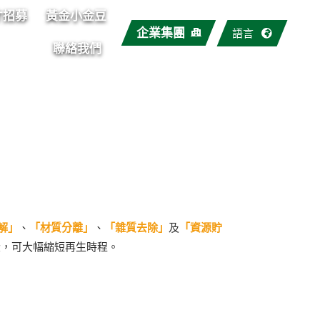
才招募
黃金小金豆
企業集團
語言
聯絡我們
解」
、
「材質分離」
、
「雜質去除」
及
「資源貯
段，可大幅縮短再生時程。