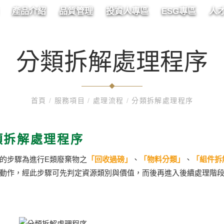
產品介紹
品質管理
投資人專區
ESG專區
人
分類拆解處理程序
首頁
/
服務項目
/
處理流程
/
分類拆解處理程序
類拆解處理程序
的步驟為進行E類廢棄物之
「回收過磅」
、
「物料分類」
、
「組件拆
動作，經此步驟可先判定資源類別與價值，而後再進入後續處理階