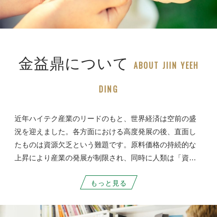
金益鼎について
ABOUT JIIN YEEH
DING
近年ハイテク産業のリードのもと、世界経済は空前の盛
況を迎えました。各方面における高度発展の後、直面し
たものは資源欠乏という難題です。原料価格の持続的な
上昇により産業の発展が制限され、同時に人類は「資源
回収」、「再生」、「利用」の重要性を悟りました。こ
もっと見る
れに鑑み、金益鼎は電子廃棄物処分という皆様の悩みを
適切に解決し、製品に新しい価値と利益を与え、環境保
護の重大任務を負います。 金益鼎は皆様のパートナーと