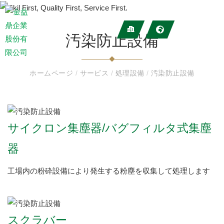
汚染防止設備
ホームページ
/
サービス
/
処理設備
/
汚染防止設備
サイクロン集塵器/バグフィルタ式集塵
器
工場内の粉砕設備により発生する粉塵を収集して処理します
スクラバー