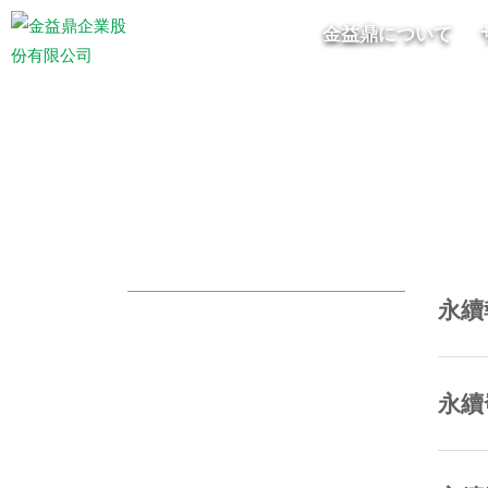
金益鼎について
永續
永續