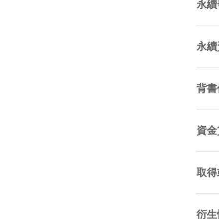
永續
永續
背書
資金
取得
衍生