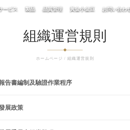
サービス
製品
品質管理
黃金小金豆
お問い合わ
組織運営規則
ホームページ
/
組織運営規則
報告書編制及驗證作業程序
發展政策