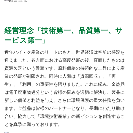
経営理念「技術第一、品質第一、サ
ービス第一」
近年ハイテク産業のリードのもと、世界経済は空前の盛況を
迎えました。各方面における高度発展の後、直面したものは
資源欠乏という難題です。原料価格の持続的な上昇により産
業の発展が制限され、同時に人類は「資源回収」、「再
生」、「利用」の重要性を悟りました。これに鑑み、金益鼎
は電子廃棄物処分という皆様の悩みを適切に解決し、製品に
新しい価値と利益を与え、さらに環境保護の重大任務を負い
ます。金益鼎は皆様のパートナーとなり、長期にわたり助け
合い、協力して「環境技術産業」の新ビジョンを創造するこ
とを真摯に願っております。