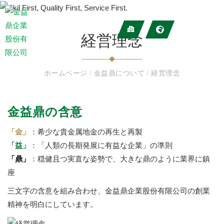
経営理念
ホームページ
/
金益鼎について
/
経営理念
金益鼎の含意
「金」
：希少な貴金属地金の再生と再製
「益」
：「人類の長期発展に有益な企業」の準則
「鼎」
：穏健且つ実直な姿勢で、大きな鼎のように業界に鎮
座
三文字の含意を組み合わせ、金益鼎企業股份有限公司の創業
精神を明白にしています。