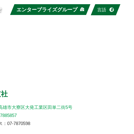
せ
エンタープライズグループ
言語
支社
高雄市大寮区大発工業区田単二街5号
-7885857
07-7870598