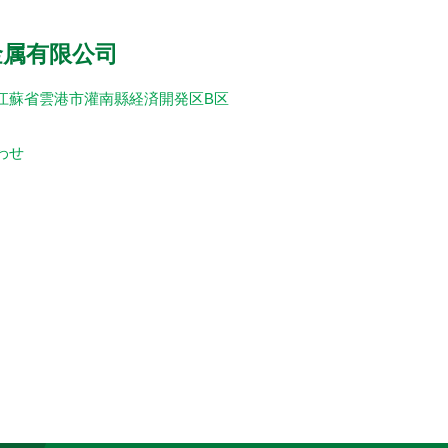
金属有限公司
江蘇省雲港市灌南縣経済開発区B区
わせ