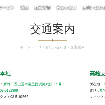
サービス
製品
品質管理
黃金小金豆
お問い合わ
交通案内
ホームページ
/
お問い合わせ
/
交通案内
本社
高雄
：
新竹市香山区南港里西浜路六段599号
所在地：
03-5182368
電話：
07
ス：03-5182968
ファックス：