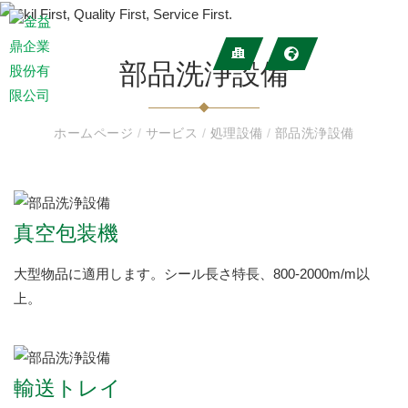
部品洗浄設備
ホームページ
/
サービス
/
処理設備
/
部品洗浄設備
真空包装機
大型物品に適用します。シール長さ特長、800-2000m/m以
上。
輸送トレイ