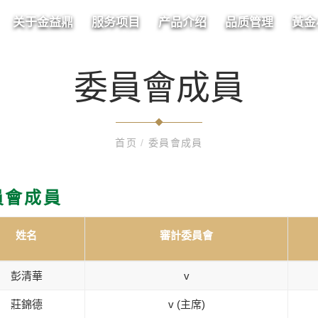
关于金益鼎
服务项目
产品介绍
品质管理
黃金
委員會成員
首页
/
委員會成員
員會成員
姓名
審計委員會
彭清華
v
莊錦德
v (主席)