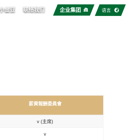
小金豆
联络我们
企业集团
语言
薪資報酬委員會
v (主席)
v