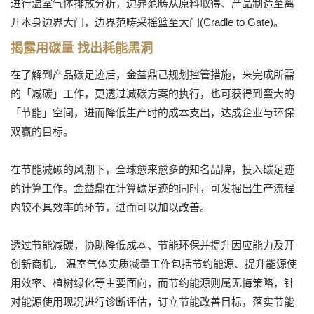
进行温室气体排放分析，边界范畴从原料取得、产品制造至离
开本身边界大门，边界范畴采摇篮至大门(Cradle to Gate)。
揭露用碳量 找出耗能黑洞
在了解到产品碳足迹后，金益鼎己规划控管措施，来完成所需
的「减碳」工作，更透过减碳方案的执行，也可获得到蛮大的
「节能」空间，进而降低生产时的成本支出，达成企业与环保
双赢的目标。
在节能减碳的风潮下，全球愈来愈多的知名品牌，投入碳足迹
的计算工作。金益鼎在计算碳足迹的同时，可发掘出生产流程
内较不具效率的环节，进而可以加以改善。
透过节能减碳，协助降低成本、节能环保并提升因应能力及开
创新商机， 温室气体实质减量工作包括节约能源、提升能源使
用效率、植树绿化等主要面向，而节约能源则属无悔策略，针
对能源使用现况进行诊断评估，订立节能改善目标，落实节能