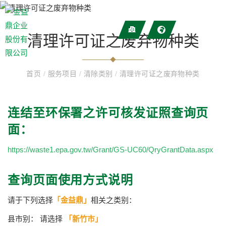
清理许可证之废弃物种类
首页
/
服务项目
/
清除类别
/
清理许可证之废弃物种类
连结至环保署之​​许可核发证照查询页
面：
https://waste1.epa.gov.tw/Grant/GS-UC60/QryGrantData.aspx
查询页面使用方式说明
请于下列选择
「金益鼎」
相关之类别：
县市别： 请选择
「新竹市」