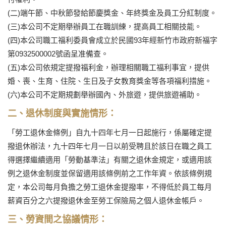
(二)端午節、中秋節發給節慶獎金、年終獎金及員工分紅制度。
(三)本公司不定期舉辦員工在職訓練，提高員工相關技能。
(四)本公司職工福利委員會成立於民國93年經新竹市政府新福字
第0932500002號函呈准備查。
(五)本公司依規定提撥福利金，辦理相關職工福利事宜，提供
婚、喪、生育、住院、生日及子女教育獎金等各項福利措施。
(六)本公司不定期規劃舉辦國內、外旅遊，提供旅遊補助。
二、退休制度與實施情形：
「勞工退休金條例」自九十四年七月一日起施行，係屬確定提
撥退休辦法，九十四年七月一日以前受聘且於該日在職之員工
得選擇繼續適用「勞動基準法」有關之退休金規定，或適用該
例之退休金制度並保留適用該條例前之工作年資。依該條例規
定，本公司每月負擔之勞工退休金提撥率，不得低於員工每月
薪資百分之六提撥退休金至勞工保險局之個人退休金帳戶。
三、勞資間之協議情形：