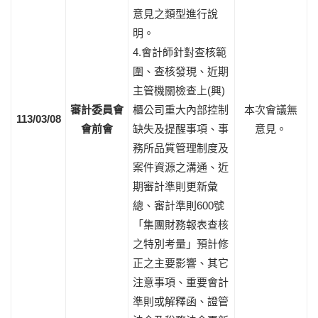
意見之類型進行說
明。
4.會計師針對查核範
圍、查核發現、近期
主管機關檢查上(興)
審計委員會
櫃公司重大內部控制
本次會議無
113/03/08
會前會
缺失及提醒事項、事
意見。
務所品質管理制度及
案件資源之溝通、近
期審計準則更新彙
總、審計準則600號
「集團財務報表查核
之特別考量」預計修
正之主要影響、其它
注意事項、重要會計
準則或解釋函、證管