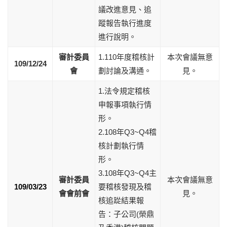
議改進意見、追
蹤報告執行進度
進行說明。
審計委員
1.110年度稽核計
本次會議無意
109/12/24
會
劃討論及溝通。
見。
1.法令規定稽核
申報事項執行情
形。
2.108年Q3~Q4稽
核計劃執行情
形。
3.108年Q3~Q4主
審計委員
本次會議無意
109/03/23
要稽核發現及稽
會會前會
見。
核追踨結果報
告：子公司(榮鼎