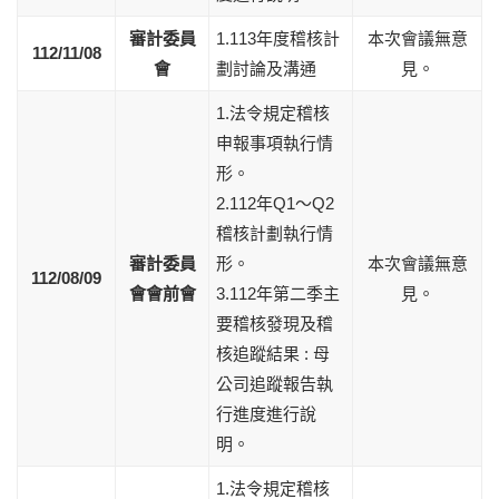
審計委員
1.113年度稽核計
本次會議無意
112/11/08
會
劃討論及溝通
見。
1.法令規定稽核
申報事項執行情
形。
2.112年Q1～Q2
稽核計劃執行情
審計委員
形。
本次會議無意
112/08/09
會會前會
3.112年第二季主
見。
要稽核發現及稽
核追蹤結果 : 母
公司追蹤報告執
行進度進行說
明。
1.法令規定稽核