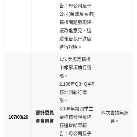
告：母公司及子
公司(榮鼎及香港)
稽核問題發現建
議改進意見、追
蹤報告執行進度
進行說明。
1.法令規定稽核
申報事項執行情
形。
2.106年Q3~Q4稽
核計劃執行情
形。
3.106年第四季主
審計委員
本次會議無意
107/03/26
要稽核發現及稽
會會前會
見。
核追踨結果報
告：母公司及子