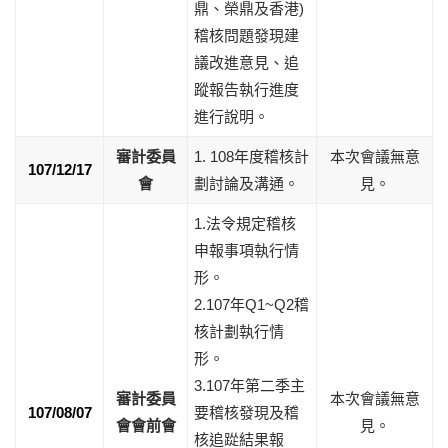
鼎、榮鼎及香港)
稽核問題發現建
議改進意見、追
蹤報告執行進度
進行說明。
審計委員
1. 108年度稽核計
本次會議無意
107/12/17
會
劃討論及溝通。
見。
1.法令規定稽核
申報事項執行情
形。
2.107年Q1~Q2稽
核計劃執行情
形。
3.107年第二季主
審計委員
本次會議無意
107/08/07
要稽核發現及稽
會會前會
見。
核追踨結果報