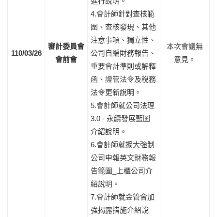
進行說明。
4.會計師針對查核範
圍、查核發現、其他
注意事項、獨立性、
審計委員會
本次會議無
110/03/26
公司自編財務報告、
會前會
意見。
重要會計準則或解釋
函、證管法令及稅務
法令更新說明。
5.會計師就公司法理
3.0 - 永續發展藍圖
介紹說明。
6.會計師就擴大強制
公司申報英文財務報
告範圍_上櫃公司介
紹說明。
7.會計師就金管會加
強揭露措施介紹說