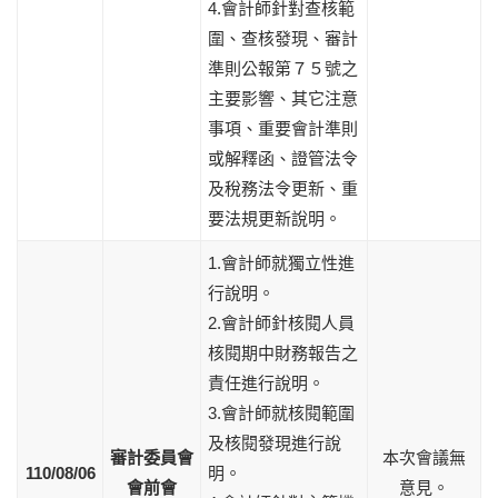
4.會計師針對查核範
圍、查核發現、審計
準則公報第７５號之
主要影響、其它注意
事項、重要會計準則
或解釋函、證管法令
及稅務法令更新、重
要法規更新說明。
1.會計師就獨立性進
行說明。
2.會計師針核閱人員
核閱期中財務報告之
責任進行說明。
3.會計師就核閱範圍
及核閱發現進行說
審計委員會
本次會議無
110/08/06
明。
會前會
意見。