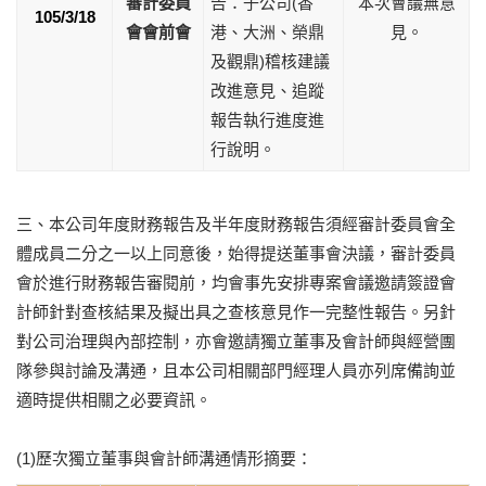
審計委員
告：子公司(香
本次會議無意
105/3/18
會會前會
港、大洲、榮鼎
見。
及觀鼎)稽核建議
改進意見、追蹤
報告執行進度進
行說明。
三、本公司年度財務報告及半年度財務報告須經審計委員會全
體成員二分之一以上同意後，始得提送董事會決議，審計委員
會於進行財務報告審閱前，均會事先安排專案會議邀請簽證會
計師針對查核結果及擬出具之查核意見作一完整性報告。另針
對公司治理與內部控制，亦會邀請獨立董事及會計師與經營團
隊參與討論及溝通，且本公司相關部門經理人員亦列席備詢並
適時提供相關之必要資訊。
(1)歷次獨立董事與會計師溝通情形摘要：