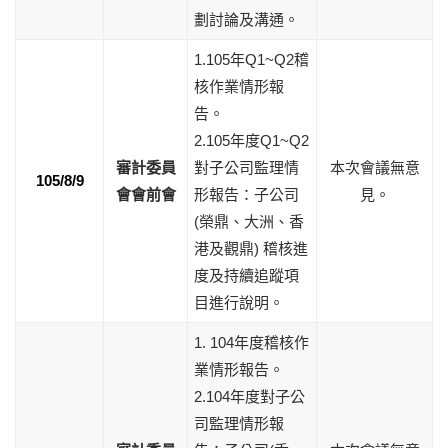
劃討論及溝通。
1.105年Q1~Q2稽
核作業情形報
告。
2.105年度Q1~Q2
審計委員
對子公司監理情
本次會議無意
105/8/9
會會前會
形報告：子公司
見。
(榮鼎、大洲、香
港及觀鼎) 稽核進
度及持續追蹤項
目進行說明。
1. 104年度稽核作
業情形報告。
2.104年度對子公
司監理情形報