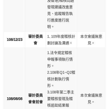
及香港)稽核問題
發現建議改進意
見、追蹤報告執
行進度進行說
明。
審計委員
1. 109年度稽核計
本次會議無意
108/12/23
會
劃討論及溝通。
見。
1.法令規定稽核
申報事項執行情
形。
2.108年Q1~Q2稽
核計劃執行情
形。
3.108年第二季主
審計委員
本次會議無意
108/08/08
要稽核發現及稽
會會前會
見。
核追踨結果報