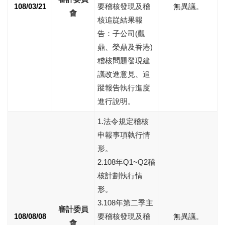
108/03/21
要稽核發現及稽
無異議。
會
核追踨結果報
告：子公司(觀
鼎、榮鼎及香港)
稽核問題發現建
議改進意見、追
蹤報告執行進度
進行說明。
1.法令規定稽核
申報事項執行情
形。
2.108年Q1~Q2稽
核計劃執行情
形。
3.108年第二季主
審計委員
108/08/08
要稽核發現及稽
無異議。
會