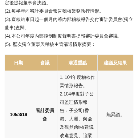
定後提報董事會決議。
(2).每半年向審計委員會報告稽核業務執行情形。
(3).查核結束日起一個月內將內部稽核報告交付審計委員會(獨立
董事)查閱。
(4).本公司年度內部控制制度聲明書提報審計委員會審議。
(5). 歷次獨立董事與稽核主管溝通情形摘要：
日期
會議
溝通重點
建議及結果
1. 104年度稽核作
業情形報告。
2.104年度對子公
司監理情形報
審計委員
告：子公司(香
105/3/18
無異議。
會
港、大洲、榮鼎
及觀鼎)稽核建議
改進意見、追蹤