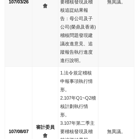
107/03/26
要稽核發現及稽
無異議。
會
核追踨結果報
告：母公司及子
公司(榮鼎及香港)
稽核問題發現建
議改進意見、追
蹤報告執行進度
進行說明。
1.法令規定稽核
申報事項執行情
形。
2.107年Q1~Q2稽
核計劃執行情
形。
3.107年第二季主
審計委員
107/08/07
要稽核發現及稽
無異議。
會