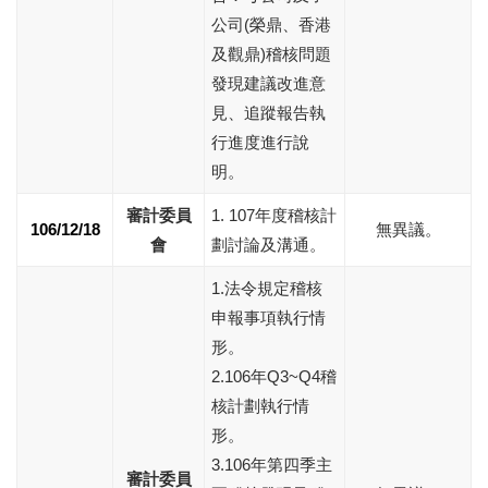
公司(榮鼎、香港
及觀鼎)稽核問題
發現建議改進意
見、追蹤報告執
行進度進行說
明。
審計委員
1. 107年度稽核計
106/12/18
無異議。
會
劃討論及溝通。
1.法令規定稽核
申報事項執行情
形。
2.106年Q3~Q4稽
核計劃執行情
形。
3.106年第四季主
審計委員