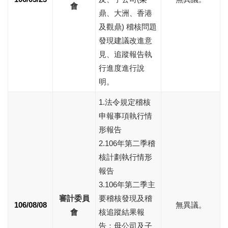
會
鼎、大洲、香港
及觀鼎) 稽核問題
發現建議改進意
見、追蹤報告執
行進度進行說
明。
1.法令規定稽核
申報事項執行情
形報告
2.106年第二季稽
核計劃執行情形
報告
3.106年第二季主
審計委員
要稽核發現及稽
106/08/08
無異議。
會
核追蹤結果報
告：母公司及子