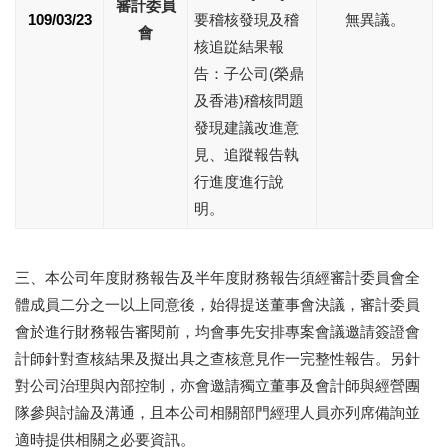
審計委員
109/03/23
要稽核發現及稽
無異議。
會
核追踨結果報
告：子公司(榮鼎
及香港)稽核問題
發現建議改進意
見、追蹤報告執
行進度進行說
明。
三、本公司年度財務報告及半年度財務報告須經審計委員會全
體成員二分之一以上同意後，始得提送董事會決議，審計委員
會於進行財務報告審閱前，均會事先安排專案會議邀請簽證會
計師針對查核結果及擬出具之查核意見作一完整性報告。另針
對公司治理與內部控制，亦會邀請獨立董事及會計師與經營團
隊參與討論及溝通，且本公司相關部門經理人員亦列席備詢並
適時提供相關之必要資訊。