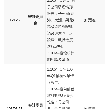
2.105年Q3~Q4對
子公司監理情形
報告：子公司(香
審計委員
105/12/23
港、大洲、榮鼎)
無異議。
會
稽核問題發現建
議改進意見、追
蹤報告執行進度
進行說明。
3.106年度稽核計
劃討論及溝通。
1.105年Q4~106
年Q1稽核作業情
形報告。
2.105年度內部稽
核計劃執行情形
報告：母公司
審計委員
106/03/23
及、子公司(榮
無異議。