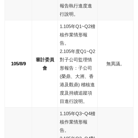
報告執行進度進
行說明。
1.105年Q1~Q2稽
核作業情形報
告。
2.105年度Q1~Q2
審計委員
對子公司監理情
105/8/9
無異議。
會
形報告：子公司
(榮鼎、大洲、香
港及觀鼎) 稽核進
度及持續追蹤項
目進行說明。
1.105年Q3~Q4稽
核作業情形報
告。