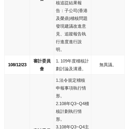
核追踨結果報
告：子公司(香港
及榮鼎)稽核問題
發現建議改進意
見、追蹤報告執
行進度進行說
明。
審計委員
1. 109年度稽核計
108/12/23
無異議。
會
劃討論及溝通。
1.法令規定稽核
申報事項執行情
形。
2.108年Q3~Q4稽
核計劃執行情
形。
3.108年Q3~Q4主