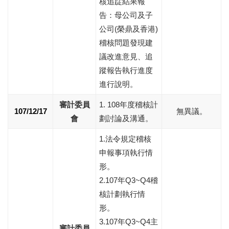
核追踨結果報
告：母公司及子
公司(榮鼎及香港)
稽核問題發現建
議改進意見、追
蹤報告執行進度
進行說明。
審計委員
1. 108年度稽核計
107/12/17
無異議。
會
劃討論及溝通。
1.法令規定稽核
申報事項執行情
形。
2.107年Q3~Q4稽
核計劃執行情
形。
3.107年Q3~Q4主
審計委員