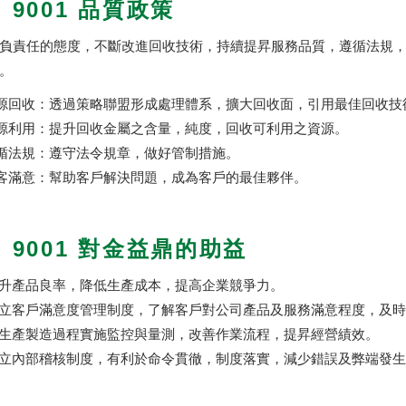
O 9001 品質政策
負責任的態度，不斷改進回收技術，持續提昇服務品質，遵循法規
。
源回收：透過策略聯盟形成處理體系，擴大回收面，引用最佳回收技
源利用：提升回收金屬之含量，純度，回收可利用之資源。
循法規：遵守法令規章，做好管制措施。
客滿意：幫助客戶解決問題，成為客戶的最佳夥伴。
O 9001 對金益鼎的助益
升產品良率，降低生產成本，提高企業競爭力。
立客戶滿意度管理制度，了解客戶對公司產品及服務滿意程度，及時
生產製造過程實施監控與量測，改善作業流程，提昇經營績效。
立內部稽核制度，有利於命令貫徹，制度落實，減少錯誤及弊端發生