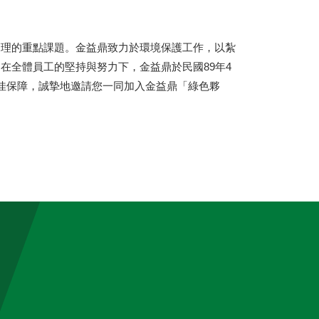
管理的重點課題。金益鼎致力於環境保護工作，以紮
在全體員工的堅持與努力下，金益鼎於民國89年4
的最佳保障，誠摯地邀請您一同加入金益鼎「綠色夥