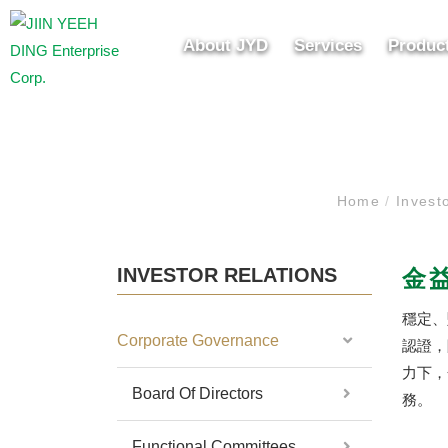
About JYD
Services
Produc
Home
/
Invest
INVESTOR RELATIONS
金益
穩定、
Corporate Governance
認證，
力下，
Board Of Directors
務。
Functional Committees