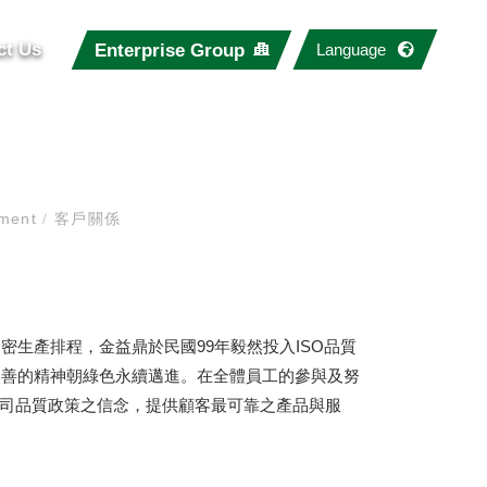
ct Us
Enterprise Group
Language
ement
/
客戶關係
生產排程，金益鼎於民國99年毅然投入ISO品質
改善的精神朝綠色永續邁進。在全體員工的參與及努
將以公司品質政策之信念，提供顧客最可靠之產品與服