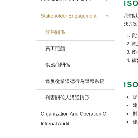
IS
我們以
Stakeholder Engagement
決方案
客戶關係
資
資
員工照顧
遵
顧
供應商關係
違反從業道德行為舉報系統
IS
提
利害關係人溝通情形
建
對
Organization And Operation Of
建
Internal Audit