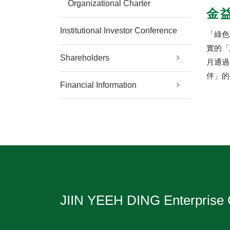
Organizational Charter
金益
Institutional Investor Conference
「綠色
實的「
Shareholders
月通過
伴」的
Financial Information
JIIN YEEH DING Enterprise 